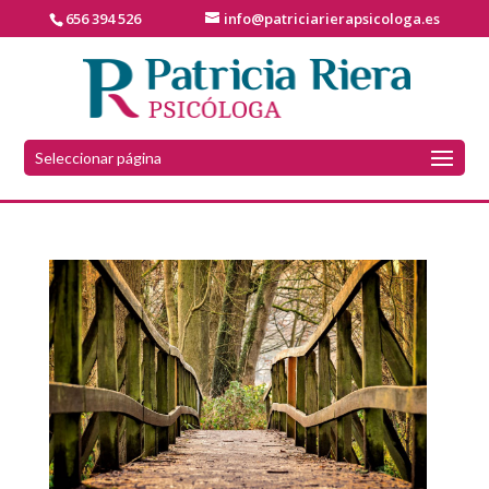
656 394 526
info@patriciarierapsicologa.es
Seleccionar página